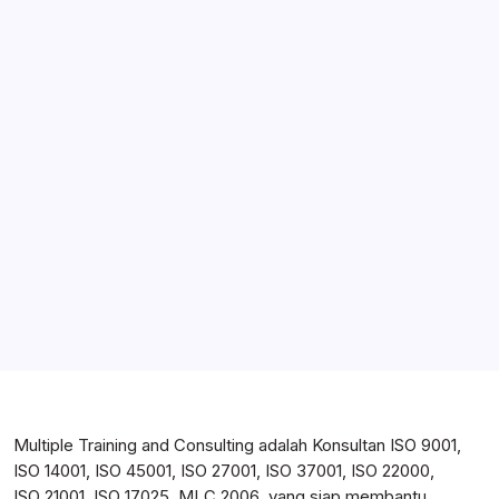
Pro Kontra terhadap Manfaat ISO 9001
ISO 9001:2015 dan Manajemen Risiko
Konsultan ISO
on
Menuju Sistem Manajemen Mutu ISO
9001:2015
yuni
on
Tugas dan Tanggung Jawab Pengendali
Dokumen
Rey
on
Hubungi Kami
skywalker
on
Tips Memilih Badan Sertifikasi ISO
Rizkiansyah
on
Cara Mendapatkan Sertifikat ISO 9001
Multiple Training and Consulting adalah Konsultan ISO 9001,
ISO 14001, ISO 45001, ISO 27001, ISO 37001, ISO 22000,
ISO 21001, ISO 17025, MLC 2006 yang siap membantu