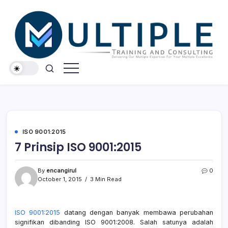
Skip
to
content
Konsultan
Konsultan
ISO
ISO
9001,
ISO
14001,
ISO
27001
ISO 9001:2015
7 Prinsip ISO 9001:2015
By
encangirul
0
October 1, 2015
3 Min Read
ISO 9001:2015
datang dengan banyak membawa perubahan
signifikan dibanding ISO 9001:2008. Salah satunya adalah