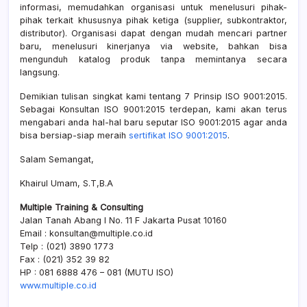
informasi, memudahkan organisasi untuk menelusuri pihak-
pihak terkait khususnya pihak ketiga (supplier, subkontraktor,
distributor). Organisasi dapat dengan mudah mencari partner
baru, menelusuri kinerjanya via website, bahkan bisa
mengunduh katalog produk tanpa memintanya secara
langsung.
Demikian tulisan singkat kami tentang 7 Prinsip ISO 9001:2015.
Sebagai Konsultan ISO 9001:2015 terdepan, kami akan terus
mengabari anda hal-hal baru seputar ISO 9001:2015 agar anda
bisa bersiap-siap meraih
sertifikat ISO 9001:2015
.
Salam Semangat,
Khairul Umam, S.T,B.A
Multiple Training & Consulting
Jalan Tanah Abang I No. 11 F Jakarta Pusat 10160
Email : konsultan@multiple.co.id
Telp : (021) 3890 1773
Fax : (021) 352 39 82
HP : 081 6888 476 – 081 (MUTU ISO)
www.multiple.co.id