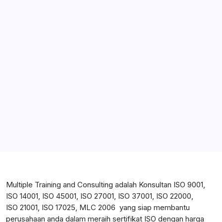
ISO 9001:2015 dan Manajemen Risiko
Konsultan ISO
on
Menuju Sistem Manajemen Mutu ISO
9001:2015
yuni
on
Tugas dan Tanggung Jawab Pengendali
Dokumen
Rey
on
Hubungi Kami
skywalker
on
Tips Memilih Badan Sertifikasi ISO
Rizkiansyah
on
Cara Mendapatkan Sertifikat ISO 9001
Multiple Training and Consulting adalah Konsultan ISO 9001,
ISO 14001, ISO 45001, ISO 27001, ISO 37001, ISO 22000,
ISO 21001, ISO 17025, MLC 2006 yang siap membantu
perusahaan anda dalam meraih sertifikat ISO dengan harga