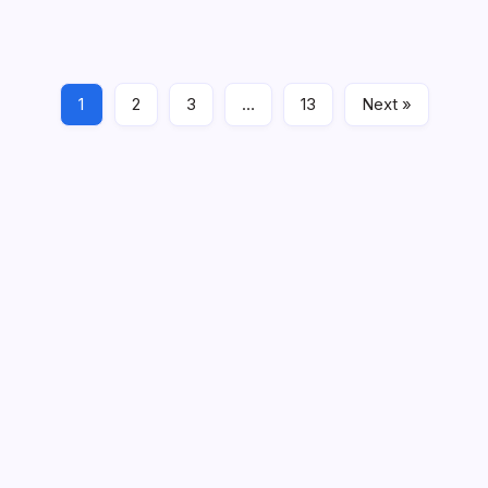
9001:2015 pada Klausul 7.5. Bahkan dalam ISO 9001:2008
pengendalian rekaman mutu merupakan salah satu dari
enam prosedur…
1
2
3
…
13
Next »
ISO 9001:2015
May 15, 2024
Search
Seleksi dan Evaluasi Penyedia Eksternal dalam ISO