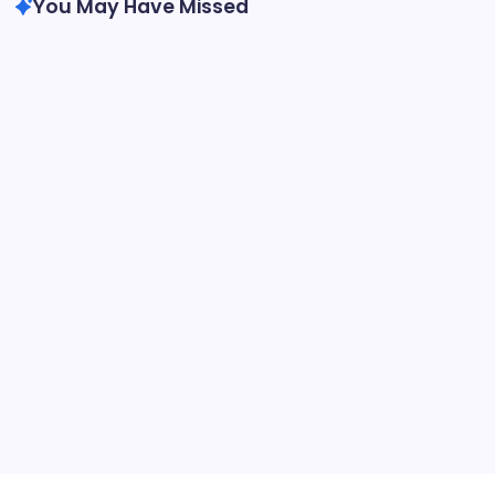
You May Have Missed
ISO 9001:2015
Seleksi dan Evaluasi Penyedia Eksternal
dalam ISO 9001:2015
By
Encangirul