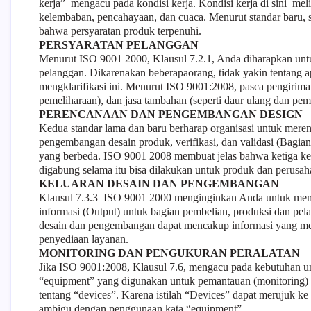
kerja” mengacu pada kondisi kerja. Kondisi kerja di sini melip
kelembaban, pencahayaan, dan cuaca. Menurut standar baru, 
bahwa persyaratan produk terpenuhi.
PERSYARATAN PELANGGAN
Menurut ISO 9001 2000, Klausul 7.2.1, Anda diharapkan untu
pelanggan. Dikarenakan beberapaorang, tidak yakin tentang a
mengklarifikasi ini. Menurut ISO 9001:2008, pasca pengiriman
pemeliharaan), dan jasa tambahan (seperti daur ulang dan pe
PERENCANAAN DAN PENGEMBANGAN DESIGN
Kedua standar lama dan baru berharap organisasi untuk mer
pengembangan desain produk, verifikasi, dan validasi (Bagian
yang berbeda. ISO 9001 2008 membuat jelas bahwa ketiga kegia
digabung selama itu bisa dilakukan untuk produk dan perusah
KELUARAN DESAIN DAN PENGEMBANGAN
Klausul 7.3.3 ISO 9001 2000 menginginkan Anda untuk mem
informasi (Output) untuk bagian pembelian, produksi dan pe
desain dan pengembangan dapat mencakup informasi yang me
penyediaan layanan.
MONITORING DAN PENGUKURAN PERALATAN
Jika ISO 9001:2008, Klausul 7.6, mengacu pada kebutuhan u
“equipment” yang digunakan untuk pemantauan (monitoring) 
tentang “devices”. Karena istilah “Devices” dapat merujuk k
ambigu dengan penggunaan kata “equipment”