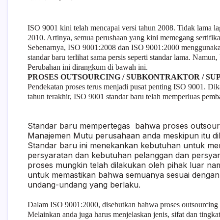
ISO 9001 kini telah mencapai versi tahun 2008. Tidak lama l
2010. Artinya, semua perushaan yang kini memegang sertifi
Sebenarnya, ISO 9001:2008 dan ISO 9001:2000 menggunakan 
standar baru terlihat sama persis seperti standar lama. Namun,
Perubahan ini dirangkum di bawah ini.
PROSES OUTSOURCING / SUBKONTRAKTOR / SU
Pendekatan proses terus menjadi pusat penting ISO 9001. D
tahun terakhir, ISO 9001 standar baru telah memperluas pemb
Standar baru mempertegas bahwa proses outsourc
Manajemen Mutu perusahaan anda meskipun itu dila
Standar baru ini menekankan kebutuhan untuk me
persyaratan dan kebutuhan pelanggan dan persya
proses mungkin telah dilakukan oleh pihak luar n
untuk memastikan bahwa semuanya sesuai dengan 
undang-undang yang berlaku.
Dalam ISO 9001:2000, disebutkan bahwa proses outsourcing h
Melainkan anda juga harus menjelaskan jenis, sifat dan tingk