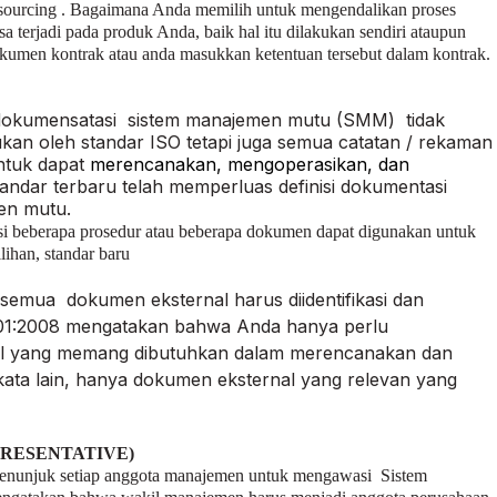
tsourcing . Bagaimana Anda memilih untuk mengendalikan proses
a terjadi pada produk Anda, baik hal itu dilakukan sendiri ataupun
 dokumen kontrak atau anda masukkan ketentuan tersebut dalam kontrak.
a dokumensatasi sistem manajemen mutu (SMM) tidak
kan oleh standar ISO tetapi juga semua catatan / rekaman
ntuk dapat
merencanakan, mengoperasikan, dan
tandar terbaru telah memperluas definisi dokumentasi
en mutu.
si beberapa prosedur atau beberapa dokumen dapat digunakan untuk
ihan, standar baru
emua dokumen eksternal harus diidentifikasi dan
O 9001:2008 mengatakan bahwa Anda hanya perlu
nal yang memang dibutuhkan dalam merencanakan dan
ta lain, hanya dokumen eksternal yang relevan yang
RESENTATIVE)
enunjuk setiap anggota manajemen untuk mengawasi Sistem