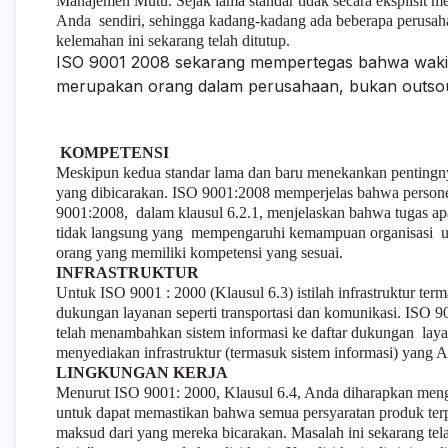
Manajemen Mutu. Sejak lama standar tidak secara eksplisit
Anda sendiri, sehingga kadang-kadang ada beberapa perusah
kelemahan ini sekarang telah ditutup.
ISO 9001 2008 sekarang mempertegas bahwa wakil
merupakan orang dalam perusahaan, bukan outsou
KOMPETENSI
Meskipun kedua standar lama dan baru menekankan pentingny
yang dibicarakan. ISO 9001:2008 memperjelas bahwa person
9001:2008, dalam klausul 6.2.1, menjelaskan bahwa tugas ap
tidak langsung yang mempengaruhi kemampuan organisasi un
orang yang memiliki kompetensi yang sesuai.
INFRASTRUKTUR
Untuk ISO 9001 : 2000 (Klausul 6.3) istilah infrastruktur term
dukungan layanan seperti transportasi dan komunikasi. ISO 
telah menambahkan sistem informasi ke daftar dukungan lay
menyediakan infrastruktur (termasuk sistem informasi) yang
LINGKUNGAN KERJA
Menurut ISO 9001: 2000, Klausul 6.4, Anda diharapkan meng
untuk dapat memastikan bahwa semua persyaratan produk terp
maksud dari yang mereka bicarakan. Masalah ini sekarang tel