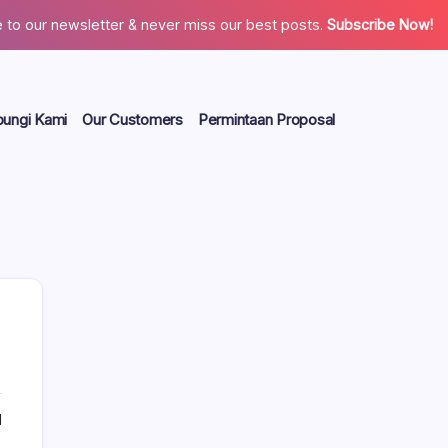
 to our newsletter & never miss our best posts.
Subscribe Now!
ungi Kami
Our Customers
Permintaan Proposal
8
1
Search