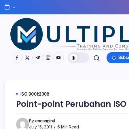
Skip
-
to
content
Konsultan
Konsultan
https://www.facebook.com/
https://twitter.com/
https://t.me/
https://www.instagram.com/
https://youtube.com/
Subsc
ISO
9001,
ISO
ISO
14001,
ISO
27001
ISO 9001:2008
Point-point Perubahan ISO 9
By
encangirul
July 15, 2011
6 Min Read