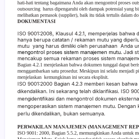
hati-hati tentang bagaimana Anda akan mengontrol proses ou
outsourcing harus dipengaruhi oleh dampak potensial yang bis
melibatkan pemasok (supplier), baik itu tidak tertulis dalam
DOKUMENTASI
ISO 9001:2008, Klausul 4.2.1, memperjelas bahw
hanya berupa catatan / rekaman mutu yang diperlu
mutu yang harus dimiliki oleh perusahaan Anda u
mengontrol proses sistem manajemen mutu.
Jadi s
mencakup semua rekaman proses sistem manajem
Bagian 4.2.1 menjelaskan bahwa dokumen tunggal dapat beri
menggambarkan satu prosedur. Meskipun ini selalu menjadi pil
menjelaskan kemungkinan ini secara eksplisit.
ISO 9001:2000 Bagian 4.2.3 memberi kesan bahwa s
dikendalikan. Ini sekarang telah diklarifikasi. IS
mengidentifikasi dan mengontrol dokumen ekster
mengoperasikan sistem manajemen mutu. Dengan ka
perlu dikendalikan, bukan semuanya.
PERWAKILAN MANAJEMEN (MANAGEMENT REP
ISO 9001: 2000, Bagian 5.5.2, memungkinkan Anda untuk m