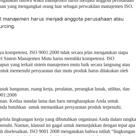
 mengatakan bahwa wakil manajemen harus menjadi anggota perusahaan
aan yang mengangkat orang luar sebagai perwakilan manajemen ISO.
 manajemen harus menjadi anggota perusahaan atau
rcing.
a kompetensi, ISO 9001:2000 tidak secara jelas mengatakan siapa
el Sistem Manajemen Mutu harus memiliki kompetensi. ISO
apun yang terkait sistem manajemen mutu baik secara langsung atau
tuk memenuhi persyaratan dan mutu produk harus dilakukan oleh
asuk bangunan, ruang kerja, peralatan, perangkat lunak, utilitas, dan
9001:2008
anan. Kedua standar lama dan baru mengharapkan Anda untuk
 Anda butuhkan untuk memastikan persyaratan produk terpenuhi.
elola lingkungan kerja yang dibutuhkan organisasi Anda dalam rangka
enuhi. Namun, klausul ini gagal untuk menunjukkan dengan tepat apa
ah diselesaikan. ISO 9001 2008 mengatakan bahwa istilah “lingkungan