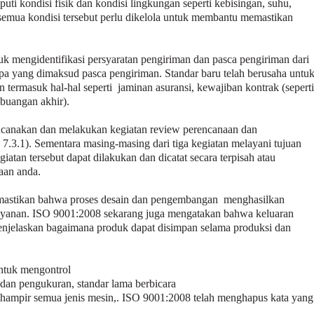
uti kondisi fisik dan kondisi lingkungan seperti kebisingan, suhu,
semua kondisi tersebut perlu dikelola untuk membantu memastikan
k mengidentifikasi persyaratan pengiriman dan pasca pengiriman dari
pa yang dimaksud pasca pengiriman. Standar baru telah berusaha untu
 termasuk hal-hal seperti jaminan asuransi, kewajiban kontrak (seperti
mbuangan akhir).
encanakan dan melakukan kegiatan review perencanaan dan
 7.3.1). Sementara masing-masing dari tiga kegiatan melayani tujuan
tan tersebut dapat dilakukan dan dicatat secara terpisah atau
aan anda.
astikan bahwa proses desain dan pengembangan menghasilkan
layanan. ISO 9001:2008 sekarang juga mengatakan bahwa keluaran
njelaskan bagaimana produk dapat disimpan selama produksi dan
ntuk mengontrol
dan pengukuran, standar lama berbicara
e hampir semua jenis mesin,. ISO 9001:2008 telah menghapus kata yang