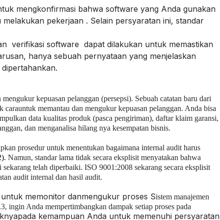
untuk mengkonfirmasi bahwa software yang Anda gunakan
lakukan pekerjaan . Selain persyaratan ini, standar
n verifikasi software dapat dilakukan untuk memastikan
eharusan, hanya sebuah pernyataan yang menjelaskan
 dipertahankan.
mengukur kepuasan pelanggan (persepsi). Sebuah catatan baru dari
k cara
untuk memantau dan mengukur kepuasan pelanggan. Anda bisa
ulkan data kualitas produk (pasca pengiriman), daftar klaim garansi,
langgan, dan menganalisa hilang nya kesempatan bisnis.
pkan prosedur untuk menentukan bagaimana internal audit harus
2).
Namun, standar lama tidak secara eksplisit menyatakan bahwa
i sekarang telah diperbaiki. ISO 9001
:
2008 sekarang secara eksplisit
 audit internal dan hasil audit.
 untuk memonitor dan
mengukur proses S
istem manajemen
.3, ingin Anda mempertimbangkan dampak setiap proses
pada
knya
pada kemampuan Anda untuk memenuhi persyaratan