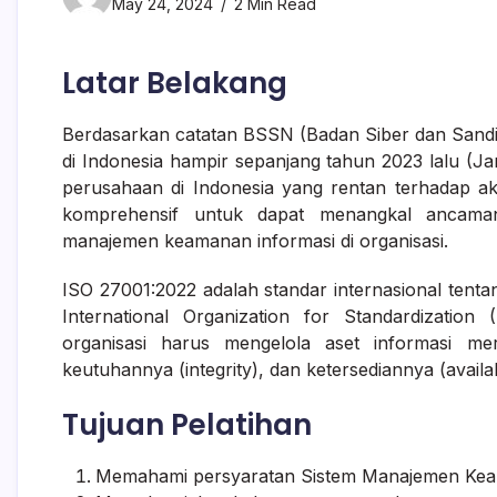
May 24, 2024
2 Min Read
Latar Belakang
Berdasarkan catatan BSSN (Badan Siber dan Sandi N
di Indonesia hampir sepanjang tahun 2023 lalu (J
perusahaan di Indonesia yang rentan terhadap akti
komprehensif untuk dapat menangkal ancama
manajemen keamanan informasi di organisasi.
ISO 27001:2022 adalah standar internasional tent
International Organization for Standardization
organisasi harus mengelola aset informasi mere
keutuhannya (integrity), dan ketersediannya (availabi
Tujuan Pelatihan
Memahami persyaratan Sistem Manajemen Keam