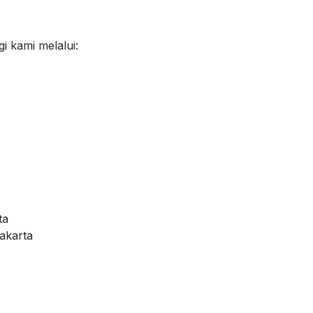
i kami melalui:
ta
akarta