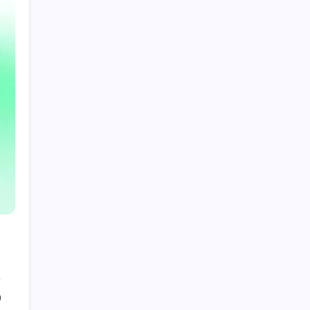
Seleksi dan Evaluasi Penyedia Eksternal dalam
ISO 9001:2015
Dampak Penerapan PPN 12% Bagi
Perekonomian
Safety Talk’s : Penanganan Tumpahan B3
Pro Kontra terhadap Manfaat ISO 9001
ISO 9001:2015 dan Manajemen Risiko
0